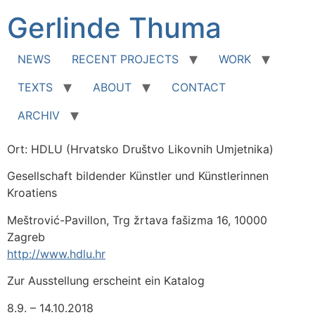
Zum
Gerlinde Thuma
Inhalt
springen
NEWS
RECENT PROJECTS
WORK
TEXTS
ABOUT
CONTACT
ARCHIV
Ort: HDLU (Hrvatsko Društvo Likovnih Umjetnika)
Gesellschaft bildender Künstler und Künstlerinnen
Kroatiens
Meštrović-Pavillon, Trg žrtava fašizma 16, 10000
Zagreb
http://www.hdlu.hr
Zur Ausstellung erscheint ein Katalog
8.9. – 14.10.2018